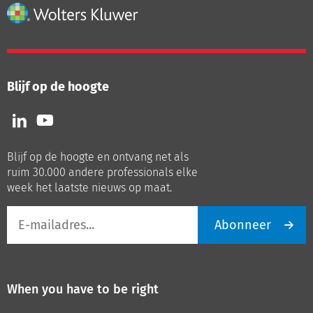
Blijf op de hoogte
Volg
Volg
ons
ons
op
op
Blijf op de hoogte en ontvang net als
LinkedIn
Youtube
ruim 30.000 andere professionals elke
week het laatste nieuws op maat.
E-
Abonneer
mailadres
When you have to be right