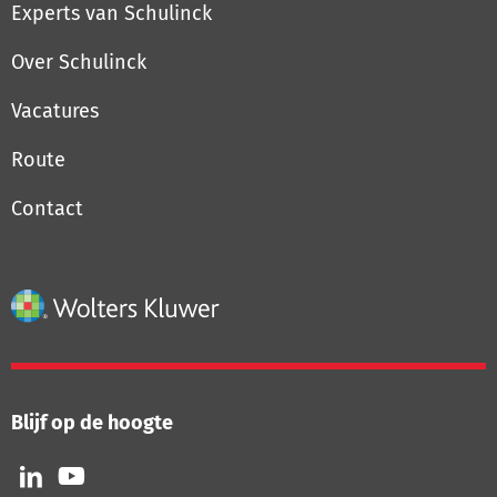
Experts van Schulinck
Over Schulinck
Vacatures
Route
Contact
Blijf op de hoogte
Volg
Volg
ons
ons