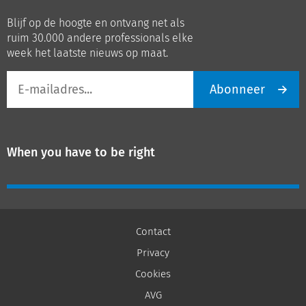
op
op
Blijf op de hoogte en ontvang net als
LinkedIn
Youtube
ruim 30.000 andere professionals elke
week het laatste nieuws op maat.
E-
Abonneer
mailadres
When you have to be right
Contact
Privacy
Cookies
AVG