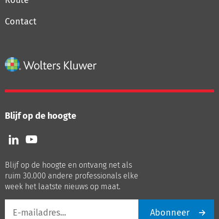
Route
Contact
Blijf op de hoogte
Volg
Volg
ons
ons
op
op
Blijf op de hoogte en ontvang net als
LinkedIn
Youtube
ruim 30.000 andere professionals elke
week het laatste nieuws op maat.
E-
Abonneer
mailadres