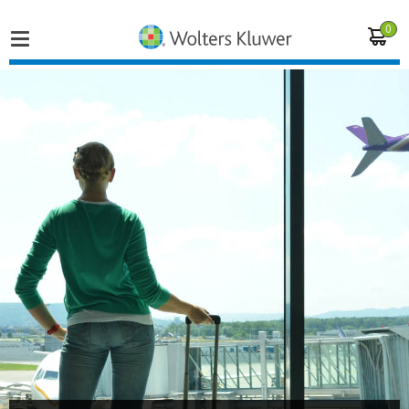
0
Home
Vakgebieden
Actueel
Producten
Opleidingen
Juridisch advies
Inloggen op de kennisbank