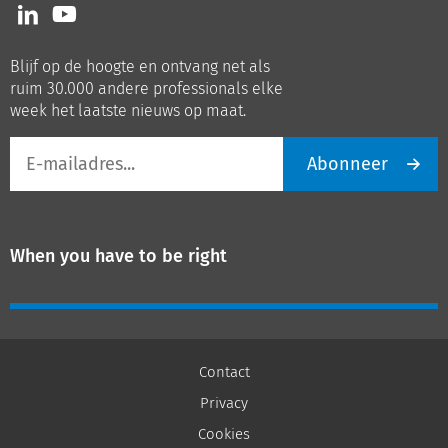
Volg
Volg
ons
ons
op
op
Blijf op de hoogte en ontvang net als
LinkedIn
Youtube
ruim 30.000 andere professionals elke
week het laatste nieuws op maat.
E-
Abonneer
mailadres
When you have to be right
Contact
Privacy
Cookies