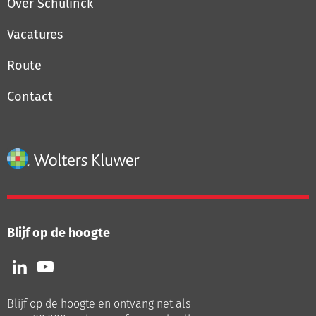
Over Schulinck
Vacatures
Route
Contact
Blijf op de hoogte
Volg
Volg
ons
ons
op
op
Blijf op de hoogte en ontvang net als
LinkedIn
Youtube