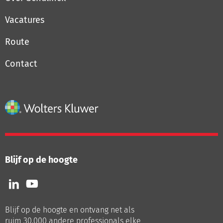
Vacatures
Route
Contact
Blijf op de hoogte
Volg
Volg
ons
ons
op
op
Blijf op de hoogte en ontvang net als
LinkedIn
Youtube
ruim 30.000 andere professionals elke