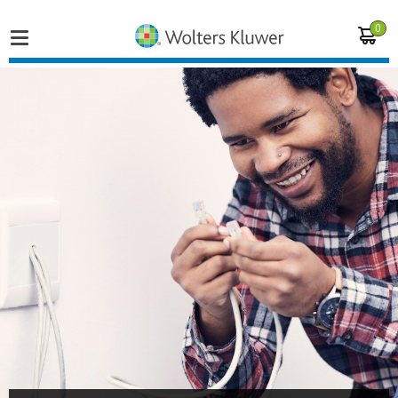
0
Home
Vakgebieden
Actueel
Producten
Opleidingen
Juridisch advies
Inloggen op de kennisbank