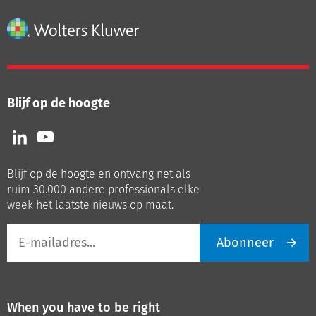
Blijf op de hoogte
Volg
Volg
ons
ons
op
op
Blijf op de hoogte en ontvang net als
LinkedIn
Youtube
ruim 30.000 andere professionals elke
week het laatste nieuws op maat.
E-
Abonneer
mailadres
When you have to be right