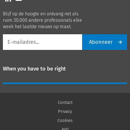
ons
ons
op
op
Blijf op de hoogte en ontvang net als
LinkedIn
Youtube
ruim 30.000 andere professionals elke
week het laatste nieuws op maat.
E-
Abonneer
mailadres
When you have to be right
Contact
Privacy
Cookies
AVG