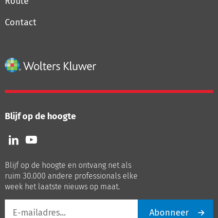
Route
Contact
Blijf op de hoogte
Volg
Volg
ons
ons
op
op
Blijf op de hoogte en ontvang net als
LinkedIn
Youtube
ruim 30.000 andere professionals elke
week het laatste nieuws op maat.
E-
Abonneer
mailadres