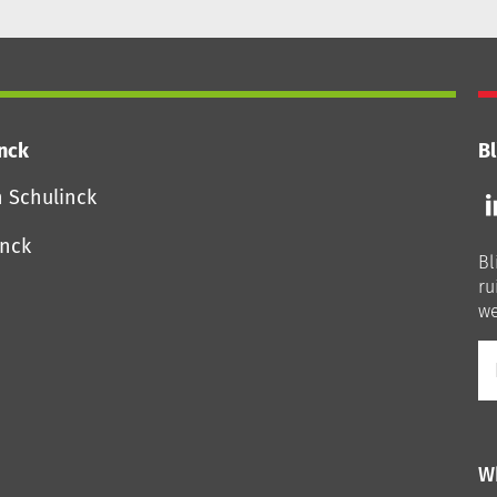
inck
Bl
Vo
n Schulinck
o
o
inck
Bl
Li
ru
we
E-
ma
W