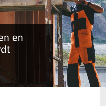
en en
dt