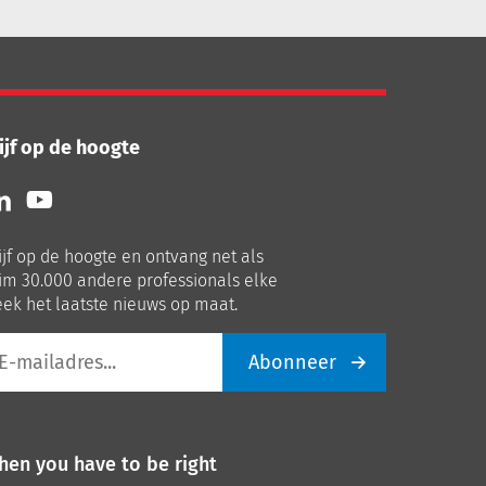
ijf op de hoogte
lg
Volg
ns
ons
p
op
ijf op de hoogte en ontvang net als
nkedIn
Youtube
im 30.000 andere professionals elke
ek het laatste nieuws op maat.
Abonneer
iladres
hen you have to be right