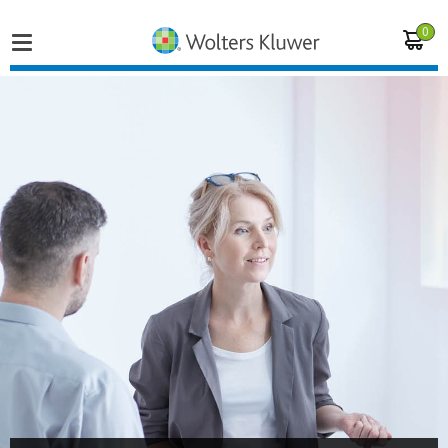
0
Home
Vakgebieden
Actueel
Producten
Opleidingen
Juridisch advies
Inloggen op de kennisbank