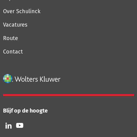
Over Schulinck
Vacatures
Route
Contact
Blijf op de hoogte
Volg
Volg
ons
ons
op
op