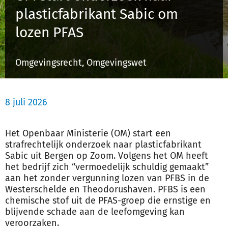
plasticfabrikant Sabic om
lozen PFAS
Inloggen
Omgevingsrecht, Omgevingswet
Registreren
8 juli 2026
Het Openbaar Ministerie (OM) start een
strafrechtelijk onderzoek naar plasticfabrikant
Sabic uit Bergen op Zoom. Volgens het OM heeft
het bedrijf zich “vermoedelijk schuldig gemaakt”
aan het zonder
vergunning
lozen van PFBS in de
Westerschelde en Theodorushaven. PFBS is een
chemische stof uit de PFAS-groep die ernstige en
blijvende schade aan de leefomgeving kan
veroorzaken.