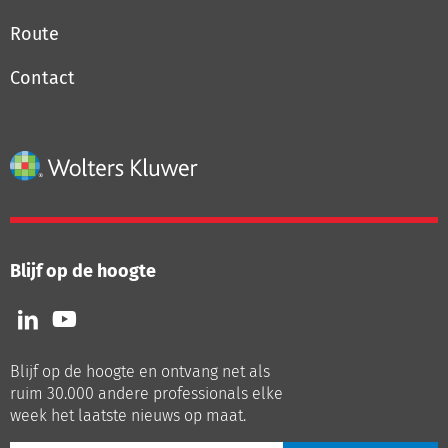
Route
Contact
Blijf op de hoogte
Volg
Volg
ons
ons
op
op
Blijf op de hoogte en ontvang net als
LinkedIn
Youtube
ruim 30.000 andere professionals elke
week het laatste nieuws op maat.