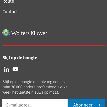
Route
Contact
Blijf op de hoogte
Volg
Volg
ons
ons
op
op
Blijf op de hoogte en ontvang net als
LinkedIn
Youtube
ruim 30.000 andere professionals elke
week het laatste nieuws op maat.
E-
Abonneer
mailadres