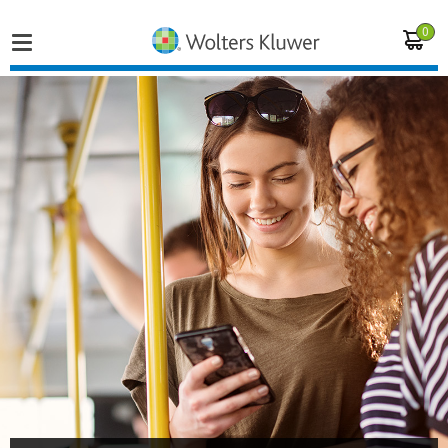
0
Home
Vakgebieden
Actueel
Producten
Opleidingen
Juridisch advies
Inloggen op de kennisbank