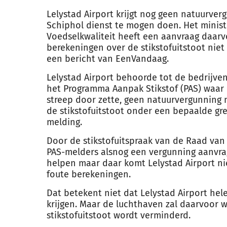
Lelystad Airport krijgt nog geen natuur
ver
Schiphol dienst te mogen doen. Het minis
Voedselkwaliteit heeft een aanvraag daar
berekeningen over de stikstofuitstoot niet
een bericht van EenVandaag.
Lelystad Airport behoorde tot de bedrijven
het Programma Aanpak Stikstof (PAS) waar 
streep door zette, geen natuur
vergunning
n
de stikstofuitstoot onder een bepaalde gr
melding.
Door de stikstofuitspraak van de Raad va
PAS-melders alsnog een
vergunning
aanvrag
helpen maar daar komt Lelystad Airport n
foute berekeningen.
Dat betekent niet dat Lelystad Airport he
krijgen. Maar de luchthaven zal daarvoor w
stikstofuitstoot wordt verminderd.