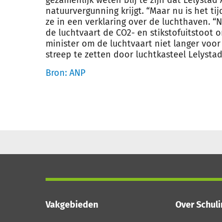
gezamenlijk weten blij te zijn dat Lelystad
natuur
vergunning
krijgt. “Maar nu is het ti
ze in een verklaring over de luchthaven. “
de luchtvaart de CO2- en stikstofuitstoot 
minister om de luchtvaart niet langer voor
streep te zetten door luchtkasteel Lelystad
Bron: ANP
Vakgebieden
Over Schul