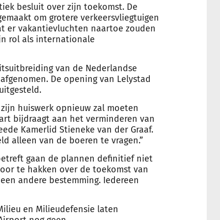
tiek besluit over zijn toekomst. De
 gemaakt om grotere verkeersvliegtuigen
t er vakantievluchten naartoe zouden
n rol als internationale
itsuitbreiding van de Nederlandse
nk afgenomen. De opening van Lelystad
itgesteld.
rt zijn huiswerk opnieuw zal moeten
aart bijdraagt aan het verminderen van
weede Kamerlid Stieneke van der Graaf.
eld alleen van de boeren te vragen.”
treft gaan de plannen definitief niet
door te hakken over de toekomst van
r een andere bestemming. Iedereen
ilieu en Milieudefensie laten