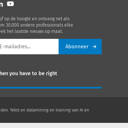
lg
Volg
ns
ons
p
op
ijf op de hoogte en ontvang net als
nkedIn
Youtube
im 30.000 andere professionals elke
ek het laatste nieuws op maat.
Abonneer
iladres
hen you have to be right
den. Tekst en datamining en training van AI en