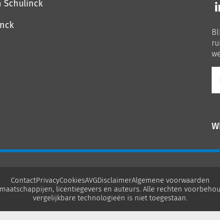
Vo
n Schulinck
o
o
inck
Bl
Li
ru
we
E-
ma
W
Contact
Privacy
Cookies
AVG
Disclaimer
Algemene voorwaarden
maatschappijen, licentiegevers en auteurs. Alle rechten voorbehou
vergelijkbare technologieën is niet toegestaan.