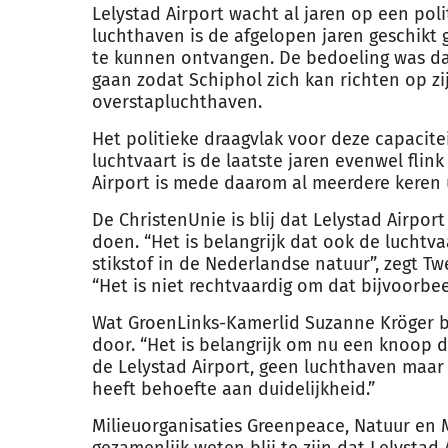
Lelystad Airport wacht al jaren op een poli
luchthaven is de afgelopen jaren geschikt
te kunnen ontvangen. De bedoeling was da
gaan zodat Schiphol zich kan richten op zij
overstapluchthaven.
Het politieke draagvlak voor deze capacite
luchtvaart is de laatste jaren evenwel fli
Airport is mede daarom al meerdere keren u
De ChristenUnie is blij dat Lelystad Airpo
doen. “Het is belangrijk dat ook de luchtv
stikstof in de Nederlandse natuur”, zegt T
“Het is niet rechtvaardig om dat bijvoorbe
Wat GroenLinks-Kamerlid Suzanne Kröger be
door. “Het is belangrijk om nu een knoop 
de Lelystad Airport, geen luchthaven maa
heeft behoefte aan duidelijkheid.”
Milieuorganisaties Greenpeace, Natuur en M