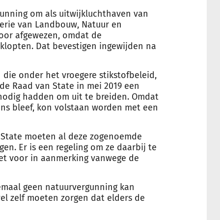
gunning
om als uitwijkluchthaven van
terie van Landbouw, Natuur en
voor afgewezen, omdat de
 klopten. Dat bevestigen ingewijden na
 die onder het vroegere stikstofbeleid,
de Raad van State in mei 2019 een
odig hadden om uit te breiden. Omdat
ens bleef, kon volstaan worden met een
n State moeten al deze zogenoemde
en. Er is een regeling om ze daarbij te
iet voor in aanmerking vanwege de
lemaal geen natuur
vergunning
kan
el zelf moeten zorgen dat elders de