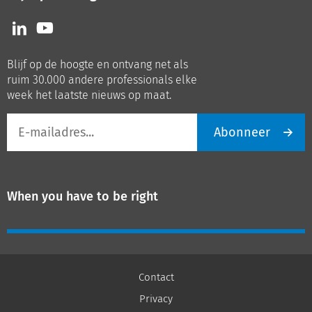
Volg
Volg
ons
ons
op
op
Blijf op de hoogte en ontvang net als
LinkedIn
Youtube
ruim 30.000 andere professionals elke
week het laatste nieuws op maat.
E-
Abonneer
mailadres
When you have to be right
Contact
Privacy