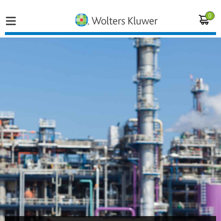
0
Home
Vakgebieden
Actueel
Producten
Opleidingen
Juridisch advies
Inloggen op de kennisbank