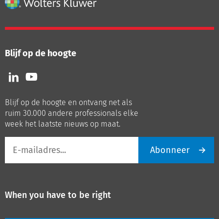
Blijf op de hoogte
Volg
Volg
ons
ons
op
op
Blijf op de hoogte en ontvang net als
LinkedIn
Youtube
ruim 30.000 andere professionals elke
week het laatste nieuws op maat.
E-
Abonneer
mailadres
When you have to be right