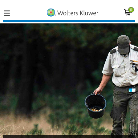
0
Home
Vakgebieden
Actueel
Producten
Opleidingen
Juridisch advies
Inloggen op de kennisbank