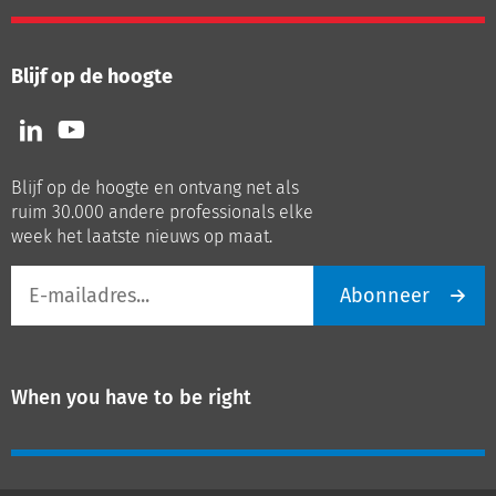
Blijf op de hoogte
Volg
Volg
ons
ons
op
op
Blijf op de hoogte en ontvang net als
LinkedIn
Youtube
ruim 30.000 andere professionals elke
week het laatste nieuws op maat.
E-
Abonneer
mailadres
When you have to be right