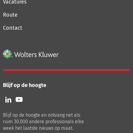
Vacatures
Route
Contact
Blijf op de hoogte
Volg
Volg
ons
ons
op
op
Blijf op de hoogte en ontvang net als
LinkedIn
Youtube
ruim 30.000 andere professionals elke
week het laatste nieuws op maat.