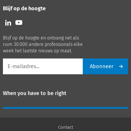
Blijf op de hoogte
Volg
Volg
ons
ons
op
op
Blijf op de hoogte en ontvang net als
LinkedIn
Youtube
ruim 30.000 andere professionals elke
week het laatste nieuws op maat.
E-
Abonneer
mailadres
When you have to be right
Contact