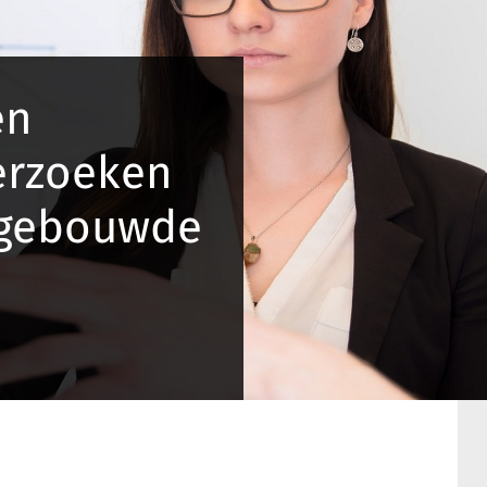
en
erzoeken
e gebouwde