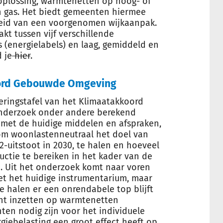
c oplossing, warmtenetten op hoog- of
 gas. Het biedt gemeenten hiermee
heid van een voorgenomen wijkaanpak.
t tussen vijf verschillende
 (energielabels) en laag, gemiddeld en
 je
hier
.
oord Gebouwde Omgeving
eringstafel van het Klimaatakkoord
onderzoek onder andere berekend
met de huidige middelen en afspraken,
om woonlastenneutraal het doel van
-uitstoot in 2030, te halen en hoeveel
uctie te bereiken in het kader van de
 Uit het onderzoek komt naar voren
et het huidige instrumentarium, maar
e halen er een onrendabele top blijft
icht inzetten op warmtenetten
nten nodig zijn voor het individuele
rgiebelasting een groot effect heeft op