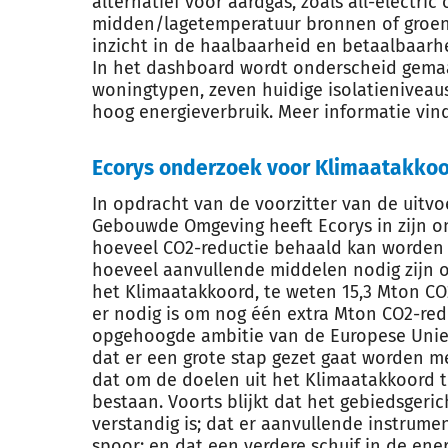
alternatief voor aardgas, zoals all-electri
midden/lagetemperatuur bronnen of groen
inzicht in de haalbaarheid en betaalbaar
In het dashboard wordt onderscheid gemaak
woningtypen, zeven huidige isolatieniveaus
hoog energieverbruik. Meer informatie vind
Ecorys onderzoek voor Klimaatakk
In opdracht van de voorzitter van de uitvo
Gebouwde Omgeving heeft Ecorys in zijn 
hoeveel CO2-reductie behaald kan worden 
hoeveel aanvullende middelen nodig zijn 
het Klimaatakkoord, te weten 15,3 Mton CO2
er nodig is om nog één extra Mton CO2-red
opgehoogde ambitie van de Europese Unie.
dat er een grote stap gezet gaat worden m
dat om de doelen uit het Klimaatakkoord t
bestaan. Voorts blijkt dat het gebiedsger
verstandig is; dat er aanvullende instrume
spoor; en dat een verdere schuif in de ene