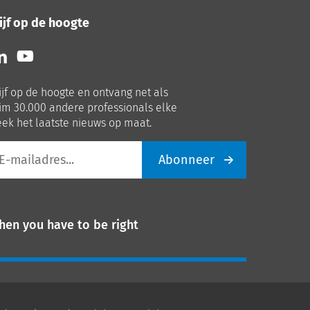
ijf op de hoogte
lg
Volg
ns
ons
p
op
ijf op de hoogte en ontvang net als
nkedIn
Youtube
im 30.000 andere professionals elke
ek het laatste nieuws op maat.
Abonneer
iladres
hen you have to be right