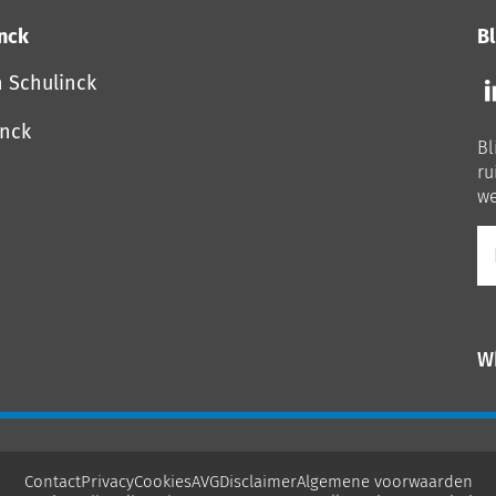
inck
Bl
Vo
n Schulinck
o
o
inck
Bl
Li
ru
we
E-
ma
W
Contact
Privacy
Cookies
AVG
Disclaimer
Algemene voorwaarden