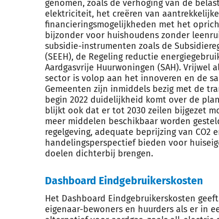
genomen, zoals de verhoging van de belast
elektriciteit, het creëren van aantrekkelijk
financieringsmogelijkheden met het opric
bijzonder voor huishoudens zonder leenrui
subsidie-instrumenten zoals de Subsidiere
(SEEH), de Regeling reductie energiegebrui
Aardgasvrije Huurwoningen (SAH). Vrijwel a
sector is volop aan het innoveren en de s
Gemeenten zijn inmiddels bezig met de tra
begin 2022 duidelijkheid komt over de plan
blijkt ook dat er tot 2030 zeilen bijgezet
meer middelen beschikbaar worden gestel
regelgeving, adequate beprijzing van CO2 
handelingsperspectief bieden voor huisei
doelen dichterbij brengen.
Dashboard Eindgebruikerskosten
Het Dashboard Eindgebruikerskosten geeft 
eigenaar-bewoners en huurders als er in e