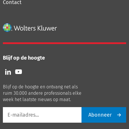
Contact
Blijf op de hoogte
Volg
Volg
ons
ons
op
op
Blijf op de hoogte en ontvang net als
LinkedIn
Youtube
ruim 30.000 andere professionals elke
week het laatste nieuws op maat.
E-
Abonneer
mailadres