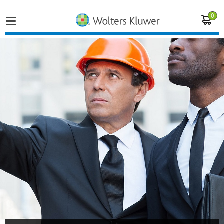
0
Home
Vakgebieden
Actueel
Producten
Opleidingen
Juridisch advies
Inloggen op de kennisbank