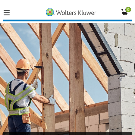
0
Home
Vakgebieden
Actueel
Producten
Opleidingen
Juridisch advies
Inloggen op de kennisbank