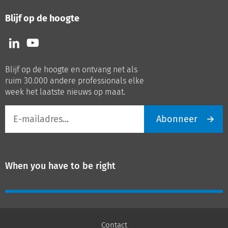
Blijf op de hoogte
Volg
Volg
ons
ons
op
op
Blijf op de hoogte en ontvang net als
LinkedIn
Youtube
ruim 30.000 andere professionals elke
week het laatste nieuws op maat.
E-
Abonneer
mailadres
When you have to be right
Contact