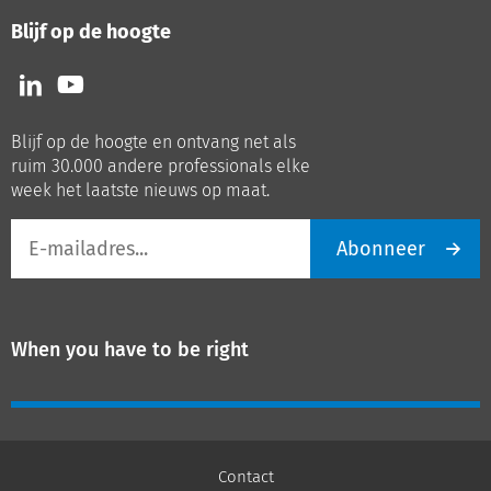
Blijf op de hoogte
Volg
Volg
ons
ons
op
op
Blijf op de hoogte en ontvang net als
LinkedIn
Youtube
ruim 30.000 andere professionals elke
week het laatste nieuws op maat.
E-
Abonneer
mailadres
When you have to be right
Contact