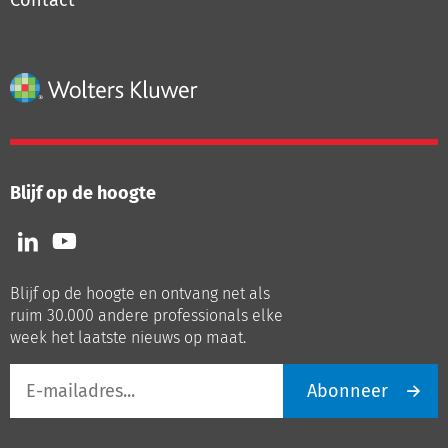
Contact
Blijf op de hoogte
Volg
Volg
ons
ons
op
op
Blijf op de hoogte en ontvang net als
LinkedIn
Youtube
ruim 30.000 andere professionals elke
week het laatste nieuws op maat.
E-
Abonneer
mailadres