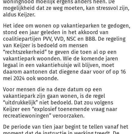
woningnood moeilijk ergens anders heen. De
mogelijkheid dat ze weg moeten, kan stressvol zijn,
aldus Keijzer.
Het idee om wonen op vakantieparken te gedogen,
stond een jaar geleden in het akkoord van
coalitiepartijen PVV, VVD, NSC en BBB. De regeling
van Keijzer is bedoeld om mensen
“rechtszekerheid” te geven die toen al op een
vakantiepark woonden. Wie de komende jaren
legaal in een vakantiehuisje wil blijven, moet
daarom aantonen dat diegene daar voor of op 16
mei 2024 ook woonde.
Voor mensen die na deze datum op een
vakantiepark zijn gaan wonen, is de regel
“uitdrukkelijk” niet bedoeld. Dat zou volgens
Keijzer een “explosief toenemende vraag naar
recreatiewoningen” veroorzaken.
De periode van tien jaar begint te tellen vanaf het
moment dat de instructie in werking treedt. De