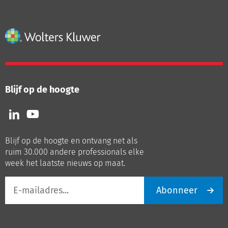
Blijf op de hoogte
Volg
Volg
ons
ons
op
op
Blijf op de hoogte en ontvang net als
LinkedIn
Youtube
ruim 30.000 andere professionals elke
week het laatste nieuws op maat.
E-
Abonneer
mailadres