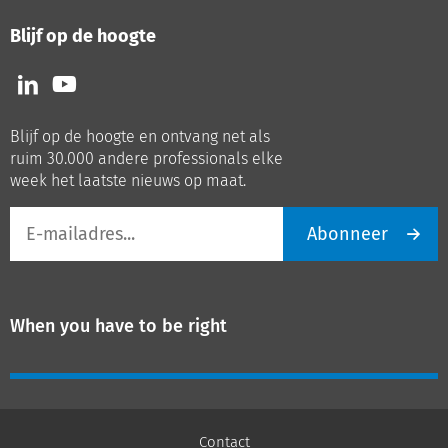
Blijf op de hoogte
Volg
Volg
ons
ons
op
op
Blijf op de hoogte en ontvang net als
LinkedIn
Youtube
ruim 30.000 andere professionals elke
week het laatste nieuws op maat.
E-
Abonneer
mailadres
When you have to be right
Contact