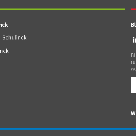
inck
Bl
Vo
n Schulinck
o
o
inck
Bl
Li
ru
we
E-
ma
W