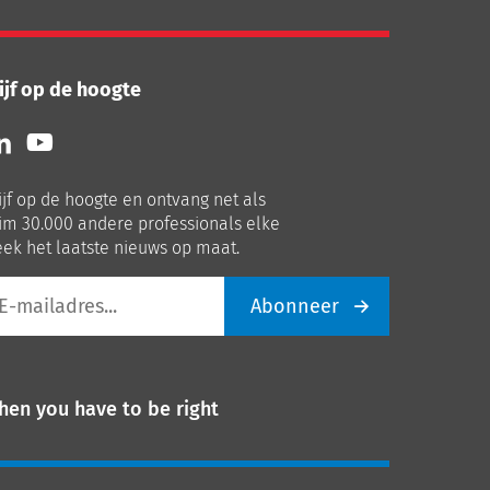
ijf op de hoogte
lg
Volg
ns
ons
p
op
ijf op de hoogte en ontvang net als
nkedIn
Youtube
im 30.000 andere professionals elke
ek het laatste nieuws op maat.
Abonneer
iladres
hen you have to be right