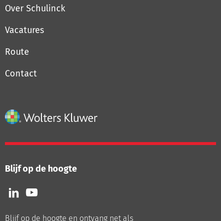
Over Schulinck
Vacatures
Route
Contact
Blijf op de hoogte
Volg
Volg
ons
ons
op
op
Blijf op de hoogte en ontvang net als