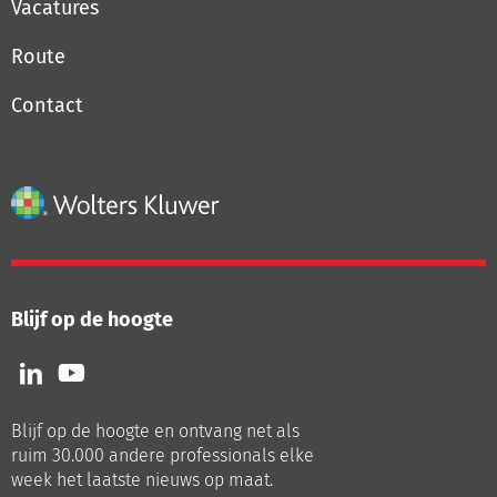
Vacatures
Route
Contact
Blijf op de hoogte
Volg
Volg
ons
ons
op
op
Blijf op de hoogte en ontvang net als
LinkedIn
Youtube
ruim 30.000 andere professionals elke
week het laatste nieuws op maat.