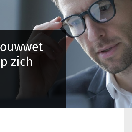
bouwwet
op zich