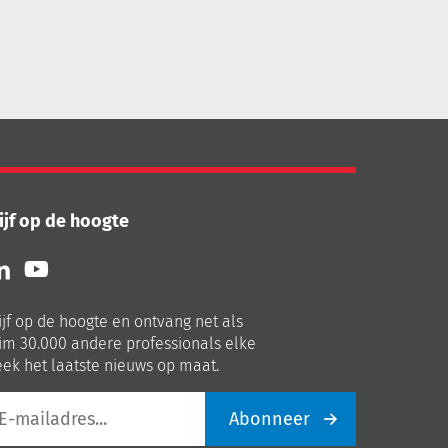
ijf op de hoogte
lg
Volg
ns
ons
p
op
ijf op de hoogte en ontvang net als
nkedIn
Youtube
im 30.000 andere professionals elke
ek het laatste nieuws op maat.
Abonneer
iladres