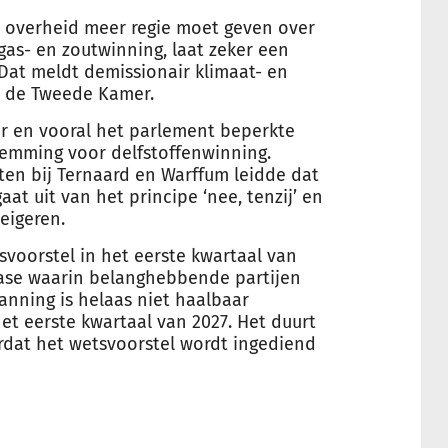
 overheid meer regie moet geven over
gas- en zoutwinning, laat zeker een
Dat meldt demissionair klimaat- en
n de Tweede Kamer.
r en vooral het parlement beperkte
temming voor delfstoffenwinning.
en bij Ternaard en Warffum leidde dat
at uit van het principe ‘nee, tenzij’ en
eigeren.
svoorstel in het eerste kwartaal van
e fase waarin belanghebbende partijen
nning is helaas niet haalbaar
het eerste kwartaal van 2027. Het duurt
rdat het wetsvoorstel wordt ingediend