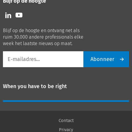
Blijf op de hoogte
Volg
Volg
ons
ons
op
op
Blijf op de hoogte en ontvang net als
LinkedIn
Youtube
ruim 30.000 andere professionals elke
week het laatste nieuws op maat.
E-
Abonneer
mailadres
When you have to be right
Contact
Privacy