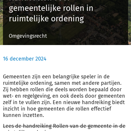
gemeentelijke rollen in
ruimtelijke ordening
Inloggen
Omgevingsrecht
Registreren
16 december 2024
Gemeenten zijn een belangrijke speler in de
ruimtelijke ordening, samen met andere partijen.
Zij hebben rollen die deels worden bepaald door
wet- en regelgeving, en ook deels door gemeenten
zelf in te vullen zijn. Een nieuwe handreiking biedt
inzicht in hoe gemeenten die rollen effectief
kunnen inzetten.
Lees de handreiking Rollen van de gemeente in de