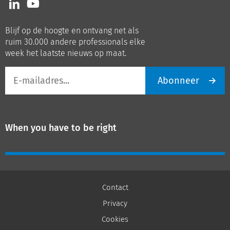
ons
ons
op
op
Blijf op de hoogte en ontvang net als
LinkedIn
Youtube
ruim 30.000 andere professionals elke
week het laatste nieuws op maat.
E-
Abonneer
mailadres
When you have to be right
Contact
Privacy
Cookies