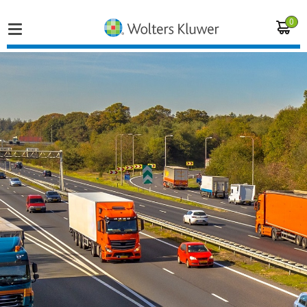
0
Home
Vakgebieden
Actueel
Producten
Opleidingen
Juridisch advies
Inloggen op de kennisbank