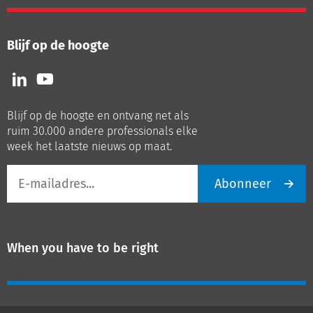
Blijf op de hoogte
Volg
Volg
ons
ons
op
op
Blijf op de hoogte en ontvang net als
LinkedIn
Youtube
ruim 30.000 andere professionals elke
week het laatste nieuws op maat.
E-
Abonneer
mailadres
When you have to be right