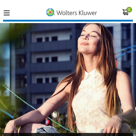
0
Home
Vakgebieden
Actueel
Producten
Opleidingen
Juridisch advies
Inloggen op de kennisbank