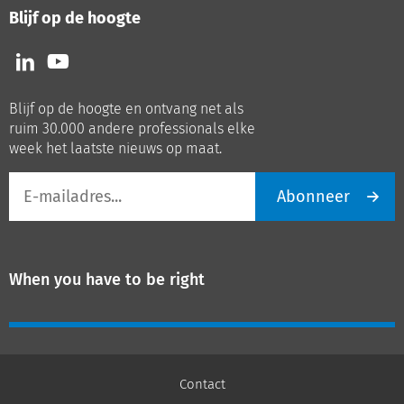
Blijf op de hoogte
Volg
Volg
ons
ons
op
op
Blijf op de hoogte en ontvang net als
LinkedIn
Youtube
ruim 30.000 andere professionals elke
week het laatste nieuws op maat.
E-
Abonneer
mailadres
When you have to be right
Contact