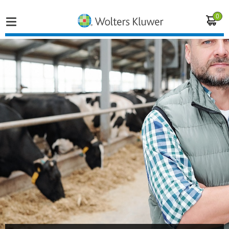
0
Home
Vakgebieden
Actueel
Producten
Opleidingen
Juridisch advies
Inloggen op de kennisbank