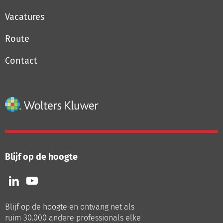
Vacatures
Route
Contact
Blijf op de hoogte
Volg
Volg
ons
ons
op
op
Blijf op de hoogte en ontvang net als
LinkedIn
Youtube
ruim 30.000 andere professionals elke