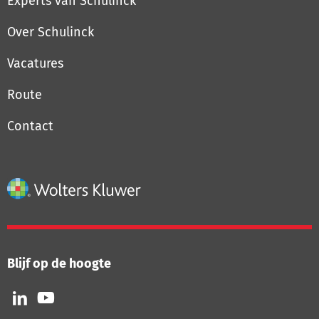
Experts van Schulinck
Over Schulinck
Vacatures
Route
Contact
Blijf op de hoogte
Volg
Volg
ons
ons