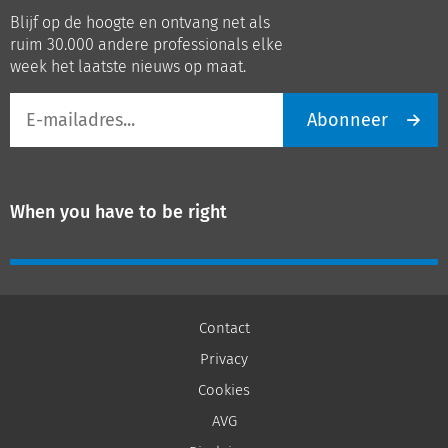
op
op
Blijf op de hoogte en ontvang net als
LinkedIn
Youtube
ruim 30.000 andere professionals elke
week het laatste nieuws op maat.
E-
Abonneer
mailadres
When you have to be right
Contact
Privacy
Cookies
AVG