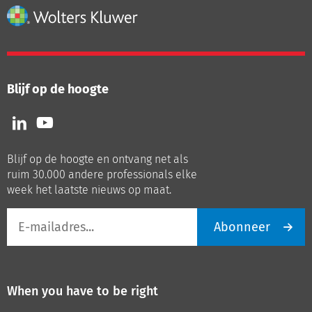
Blijf op de hoogte
Volg
Volg
ons
ons
op
op
Blijf op de hoogte en ontvang net als
LinkedIn
Youtube
ruim 30.000 andere professionals elke
week het laatste nieuws op maat.
E-
Abonneer
mailadres
When you have to be right