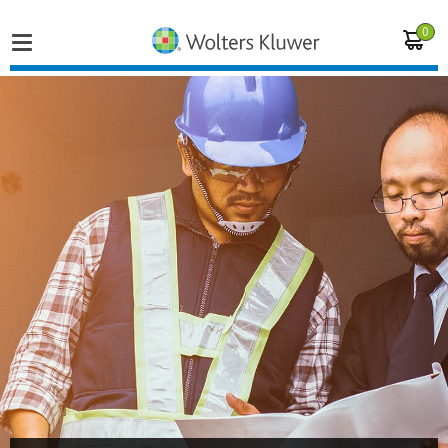
0
Home
Vakgebieden
Actueel
Producten
Opleidingen
Juridisch advies
Inloggen op de kennisbank