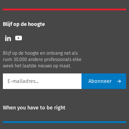
Blijf op de hoogte
Volg
Volg
ons
ons
op
op
Blijf op de hoogte en ontvang net als
LinkedIn
Youtube
ruim 30.000 andere professionals elke
week het laatste nieuws op maat.
E-
Abonneer
mailadres
When you have to be right