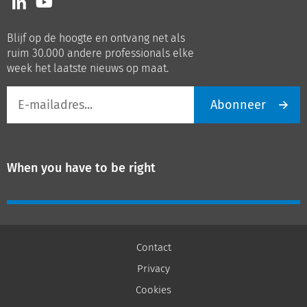
ons
ons
op
op
Blijf op de hoogte en ontvang net als
LinkedIn
Youtube
ruim 30.000 andere professionals elke
week het laatste nieuws op maat.
E-
Abonneer
mailadres
When you have to be right
Contact
Privacy
Cookies