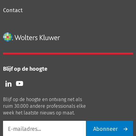
Contact
Blijf op de hoogte
Volg
Volg
ons
ons
op
op
Blijf op de hoogte en ontvang net als
LinkedIn
Youtube
ruim 30.000 andere professionals elke
week het laatste nieuws op maat.
E-
Abonneer
mailadres