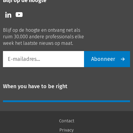
Blijf op de hoogte
Volg
Volg
ons
ons
op
op
Blijf op de hoogte en ontvang net als
LinkedIn
Youtube
ruim 30.000 andere professionals elke
week het laatste nieuws op maat.
E-
Abonneer
mailadres
When you have to be right
Contact
Privacy