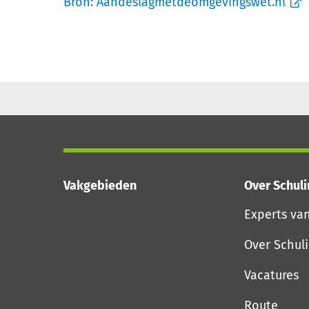
Bron:
Aandeslagmetdeomgevingswet.nl
Vakgebieden
Over Schul
Experts va
Over Schul
Vacatures
Route