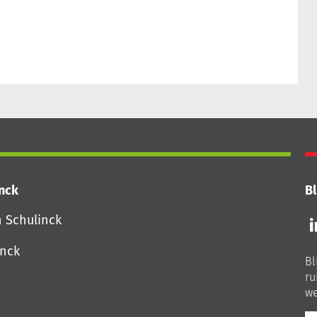
inck
Bl
Vo
n Schulinck
o
o
inck
Bl
Li
ru
we