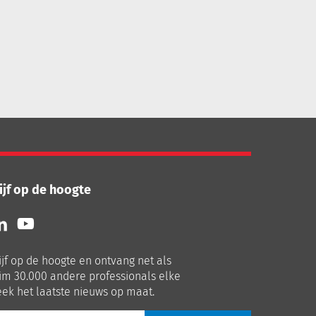
ijf op de hoogte
lg
Volg
ns
ons
p
op
ijf op de hoogte en ontvang net als
nkedIn
Youtube
im 30.000 andere professionals elke
ek het laatste nieuws op maat.