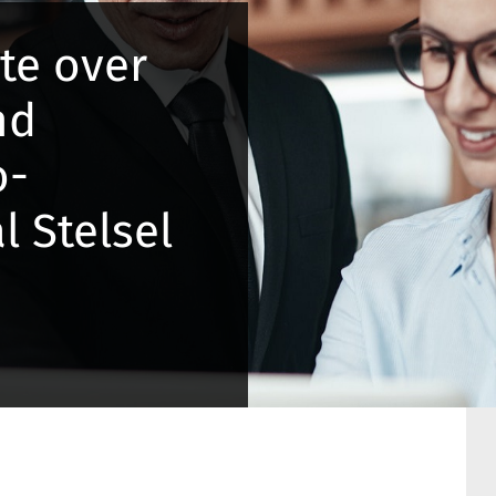
te over
nd
o-
l Stelsel