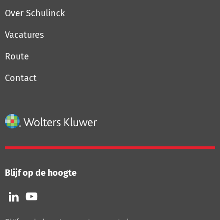
Over Schulinck
Vacatures
Route
Contact
Blijf op de hoogte
Volg
Volg
ons
ons
op
op