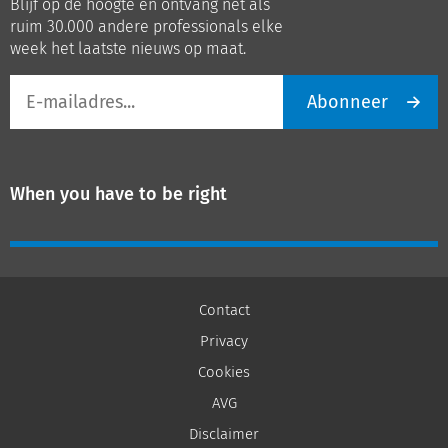
Blijf op de hoogte en ontvang net als
LinkedIn
Youtube
ruim 30.000 andere professionals elke
week het laatste nieuws op maat.
E-
Abonneer
mailadres
When you have to be right
Contact
Privacy
Cookies
AVG
Disclaimer