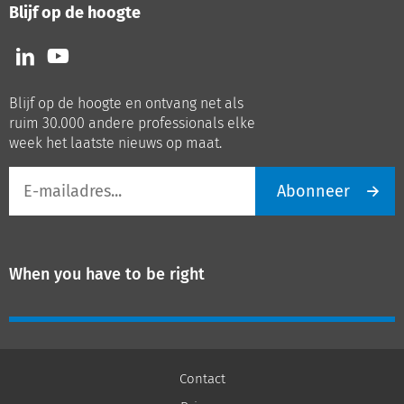
Blijf op de hoogte
Volg
Volg
ons
ons
op
op
Blijf op de hoogte en ontvang net als
LinkedIn
Youtube
ruim 30.000 andere professionals elke
week het laatste nieuws op maat.
E-
Abonneer
mailadres
When you have to be right
Contact