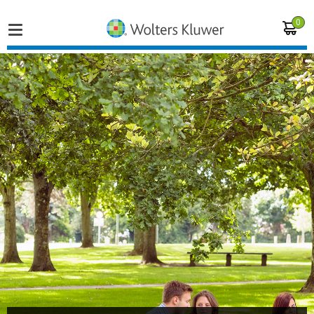
0
Home
Vakgebieden
Actueel
Producten
Opleidingen
Juridisch advies
Inloggen op de kennisbank