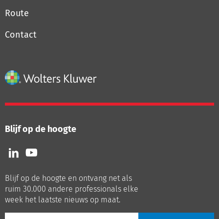
Route
Contact
Blijf op de hoogte
Volg
Volg
ons
ons
op
op
Blijf op de hoogte en ontvang net als
LinkedIn
Youtube
ruim 30.000 andere professionals elke
week het laatste nieuws op maat.
E-