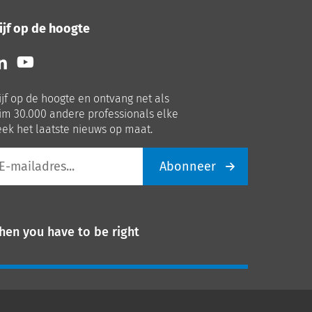
ijf op de hoogte
lg
Volg
ns
ons
p
op
ijf op de hoogte en ontvang net als
nkedIn
Youtube
im 30.000 andere professionals elke
ek het laatste nieuws op maat.
Abonneer
iladres
hen you have to be right