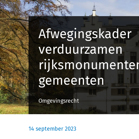
Afwegingskader
verduurzamen
rijksmonumente
gemeenten
Omgevingsrecht
14 september 2023