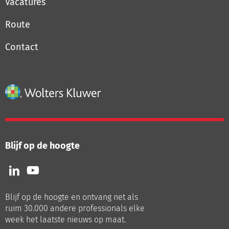
Vacatures
Route
Contact
Blijf op de hoogte
Volg
Volg
ons
ons
op
op
Blijf op de hoogte en ontvang net als
LinkedIn
Youtube
ruim 30.000 andere professionals elke
week het laatste nieuws op maat.