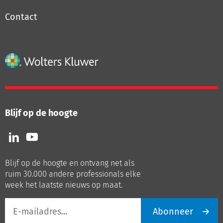
Contact
Blijf op de hoogte
Volg
Volg
ons
ons
op
op
Blijf op de hoogte en ontvang net als
LinkedIn
Youtube
ruim 30.000 andere professionals elke
week het laatste nieuws op maat.
E-
Abonneer
mailadres