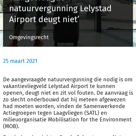
natuurvergunning Lelystad
Airport deugt niet’
Inloggen
Omgevingsrecht
Registreren
25 maart 2021
De aangevraagde natuur
vergunning
die nodig is om
vakantievliegveld Lelystad Airport te kunnen
openen, deugt niet en zit vol fouten. De aanvraag is
zo slecht onderbouwd dat hij meteen afgewezen
had moeten worden, vinden de Samenwerkende
Actiegroepen tegen Laagvliegen (SATL) en
milieuorganisatie Mobilisation for the Environment
(MOB).