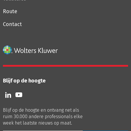
Route
Contact
Blijf op de hoogte
Volg
Volg
ons
ons
op
op
Blijf op de hoogte en ontvang net als
LinkedIn
Youtube
ruim 30.000 andere professionals elke
week het laatste nieuws op maat.