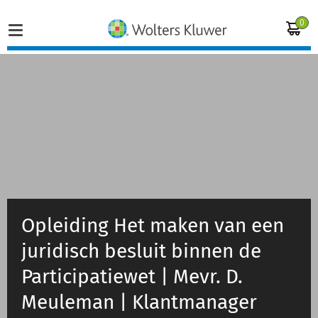
0
Home
Vakgebieden
Actueel
Producten
Opleiding Het maken van een
juridisch besluit binnen de
Opleidingen
Participatiewet | Mevr. D.
Juridisch advies
Meuleman | Klantmanager
Inloggen op de kennisbank